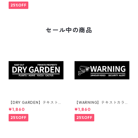
ンプレート | 庭 | 外構
25%OFF
セール中の商品
【DRY GARDEN】テキストカ
【WARNING】テキストカラ
ラー：白 | ステッカー | ドライ
ー：白 | ステッカー | ドライガ
¥1,860
¥1,860
ガーデン | アガベ | 看板 | サイ
ーデン | アガベ | 看板 | サイン
ンプレート | 庭 | 外構
プレート | 監視カメラ | 庭 | 外
25%OFF
25%OFF
構