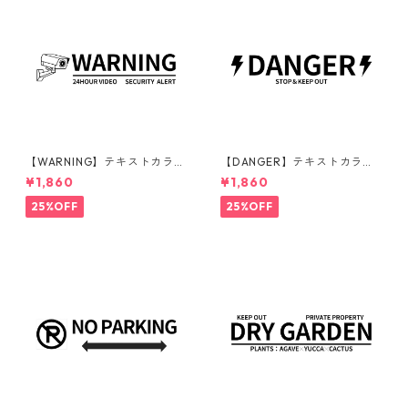
【WARNING】テキストカラ
【DANGER】テキストカラ
ー：黒 | ステッカー | ドライガ
ー：黒 | ステッカー | ドライガ
¥1,860
¥1,860
ーデン | アガベ | 看板 | サイン
ーデン | アガベ | 看板 | サイン
プレート | 監視カメラ | 庭 | 外
プレート | 危険 | 立ち入り禁止
25%OFF
25%OFF
構
| 庭 | 外構