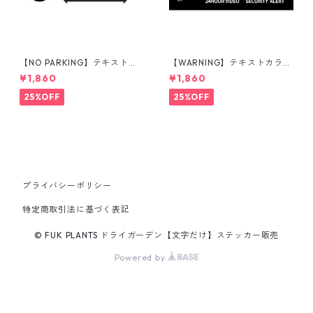
【NO PARKING】テキストカ
【WARNING】テキストカラ
ラー：黒 | ステッカー | ドライ
ー：白 | ステッカー | ドライガ
¥1,860
¥1,860
ガーデン | アガベ | 看板 | サイ
ーデン | アガベ | 看板 | サイン
ンプレート | 駐車禁止 | 庭 | 外
プレート | 監視カメラ | 庭 | 外
25%OFF
25%OFF
構
構
プライバシーポリシー
特定商取引法に基づく表記
© FUK PLANTS ドライガーデン【文字だけ】ステッカー販売
Powered by