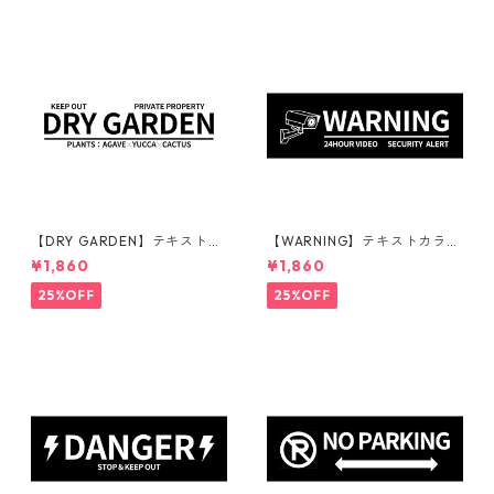
【DRY GARDEN】テキストカ
【WARNING】テキストカラ
ラー：黒 | ステッカー | ドライ
ー：白 | ステッカー | ドライガ
¥1,860
¥1,860
ガーデン | アガベ | 看板 | サイ
ーデン | アガベ | 看板 | サイン
ンプレート | 庭 | 外構
プレート | 監視カメラ | 庭 | 外
25%OFF
25%OFF
構