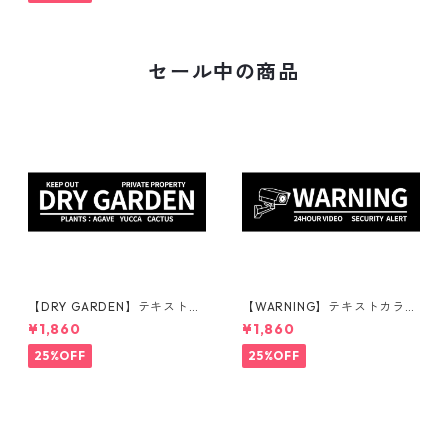
| 庭 | 外構
セール中の商品
【DRY GARDEN】テキストカ
【WARNING】テキストカラ
ラー：白 | ステッカー | ドライ
ー：白 | ステッカー | ドライガ
¥1,860
¥1,860
ガーデン | アガベ | 看板 | サイ
ーデン | アガベ | 看板 | サイン
ンプレート | 庭 | 外構
プレート | 監視カメラ | 庭 | 外
25%OFF
25%OFF
構