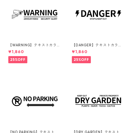
【WARNING】テキストカラ
【DANGER】テキストカラ
ー：黒 | ステッカー | ドライガ
ー：黒 | ステッカー | ドライガ
¥1,860
¥1,860
ーデン | アガベ | 看板 | サイン
ーデン | アガベ | 看板 | サイン
プレート | 監視カメラ | 庭 | 外
プレート | 危険 | 立ち入り禁止
25%OFF
25%OFF
構
| 庭 | 外構
【NO PARKING】テキストカ
【DRY GARDEN】テキストカ