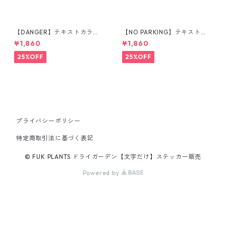
【DANGER】テキストカラ
【NO PARKING】テキストカ
ー：白 | ステッカー | ドライガ
ラー：白 | ステッカー | ドライ
¥1,860
¥1,860
ーデン | アガベ | 看板 | サイン
ガーデン | アガベ | 看板 | サイ
プレート | 危険 | 立ち入り禁止
ンプレート | 駐車禁止 | 庭 | 外
25%OFF
25%OFF
| 庭 | 外構
構
プライバシーポリシー
特定商取引法に基づく表記
© FUK PLANTS ドライガーデン【文字だけ】ステッカー販売
Powered by