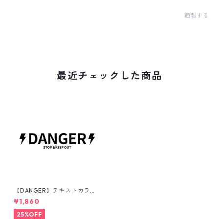
通報する
最近チェックした商品
【DANGER】テキストカラ
ー：黒 | ステッカー | ドライガ
¥1,860
ーデン | アガベ | 看板 | サイン
プレート | 危険 | 立ち入り禁止
25%OFF