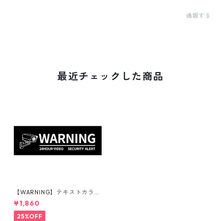
通報する
最近チェックした商品
【WARNING】テキストカラ
ー：白 | ステッカー | ドライガ
¥1,860
ーデン | アガベ | 看板 | サイン
プレート | 監視カメラ | 庭 | 外
25%OFF