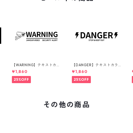
ラ
【WARNING】テキストカラ
【DANGER】テキストカラ
イ
ー：黒 | ステッカー | ドライ
ー：黒 | ステッカー | ドライ
¥1,860
¥1,860
サ
ガーデン | アガベ | 看板 | サ
ガーデン | アガベ | 看板 | サ
インプレート | 監視カメラ |
インプレート | 危険 | 立ち入
25%OFF
25%OFF
庭 | 外構
り禁止 | 庭 | 外構
その他の商品