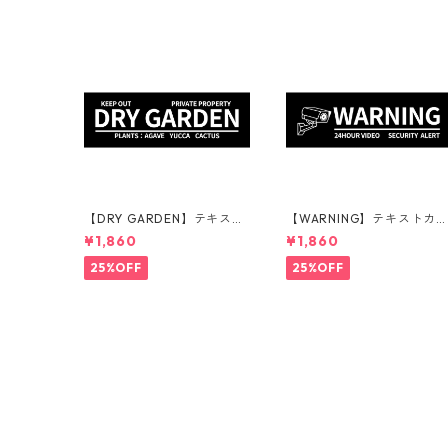
【DRY GARDEN】テキスト
【WARNING】テキストカ
カラー：白 | ステッカー | ド
ー：白 | ステッカー | ドラ
¥1,860
¥1,860
ライガーデン | アガベ | 看板
ガーデン | アガベ | 看板 | 
| サインプレート | 庭 | 外構
インプレート | 監視カメラ |
25%OFF
25%OFF
庭 | 外構