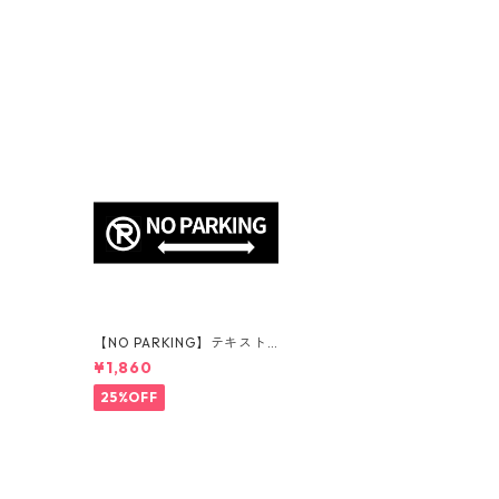
【NO PARKING】テキスト
カラー：白 | ステッカー | ド
¥1,860
ライガーデン | アガベ | 看板
| サインプレート | 駐車禁止
25%OFF
| 庭 | 外構