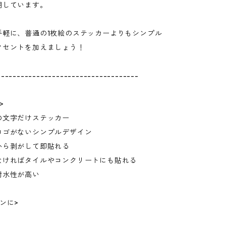
用しています。
手軽に、普通の1枚絵のステッカーよりもシンプル
クセントを加えましょう！
------------------------------------
>
の文字だけステッカー
ロゴがないシンプルデザイン
から剥がして即貼れる
なければタイルやコンクリートにも貼れる
耐水性が高い
ンに>