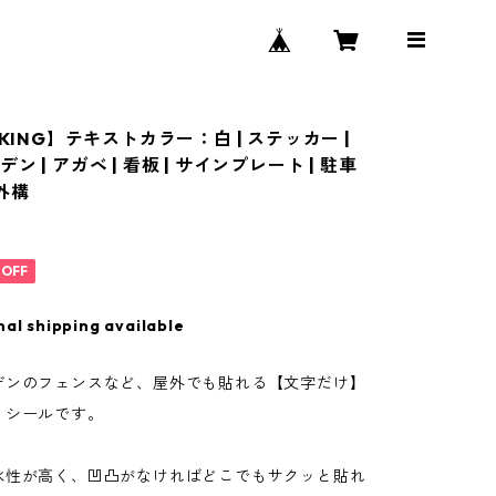
RKING】テキストカラー：白 | ステッカー |
ン | アガベ | 看板 | サインプレート | 駐車
 外構
%OFF
nal shipping available
デンのフェンスなど、屋外でも貼れる【文字だけ】
、シールです。
水性が高く、凹凸がなければどこでもサクッと貼れ