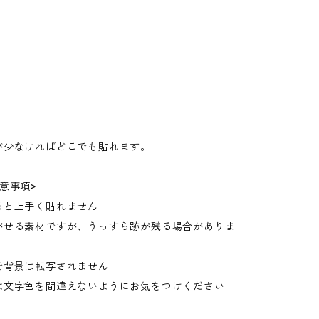
が少なければどこでも貼れます。
意事項>
ると上手く貼れません
がせる素材ですが、うっすら跡が残る場合がありま
で背景は転写されません
は文字色を間違えないようにお気をつけください