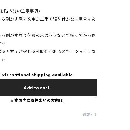
ーを貼る前の注意事項>
から剥がす際に文字が上手く張り付かない場合があ
から剥がす前に付属の木のヘラなどで擦ってから剥
さい
張ると文字が破れる可能性があるので、ゆっくり剥
さい
International shipping available
Add to cart
日本国内にお住まいの方向け
通報する