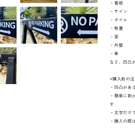
・看板
・サイン
・タイル
・物置
・窓
・外壁
・車
など、凹凸
<購入前の注
・凹凸があ
・簡単に剥
す
・文字だけ
・購入の際