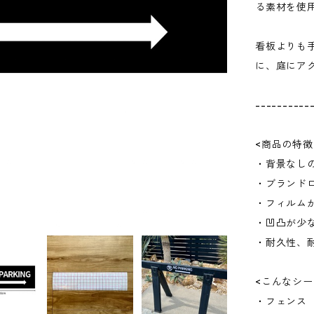
る素材を使
看板よりも
に、庭にア
----------
<商品の特徴
・背景なし
・ブランド
・フィルム
・凹凸が少
・耐久性、
<こんなシー
・フェンス